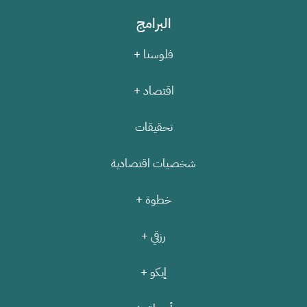
البرامج
فلوسنا +
اقتصاد +
تحقيقات
شخصيات اقتصادية
خطوة +
رزقي +
إيكو +