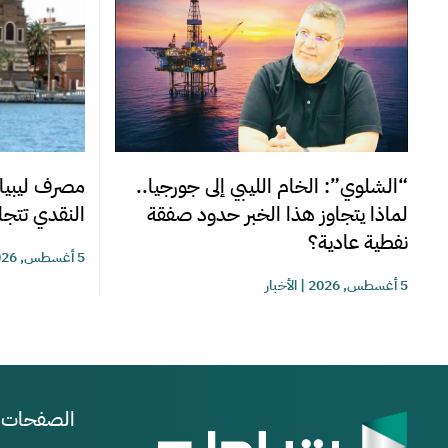
“الشلوي”: الخام الليبي إلى جورجيا..
مصرف ليبيا 
لماذا يتجاوز هذا الخبر حدود صفقة
النقدي تتجاوز 220 مليوناً خلا
نفطية عادية؟
5 أغسطس, 2026
5 أغسطس, 2026
|
الأخبار
الصفحات