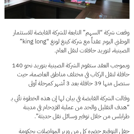
وقعت شركة “السهم” التابعة للشركة القابضة للاستثمار
الوطني اليوم عقداً مع شركة كينغ لونغ “king long”
الصينية، لتوريد حافلات لنقل العام.
وبموجب العقد ستقوم الشركة الصينية بتوريد نحو 140
حافلة لنقل الركاب في مختلف مناطق العاصمة، حيث
ستصل منها 39 حافلة بعد 3 أشهر كمرحلة أولى
وقالت الشركة القابضة في بيان لها إن هذه الخطوة تأتي بـ
“هدف التقليل والحد من عملية الازدحام في مدينة
طرابلس من خلال توفير وسائل نقل حديثة”.
حفل التوقيع حضره كل من وزير المواصلات بحكومة