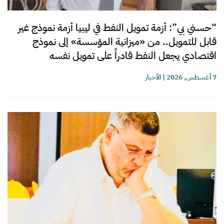
“حسني بي”: أزمة تمويل النفط في ليبيا أزمة نموذج غير
قابل للتمويل.. من «ميزانية المؤسسة» إلى نموذج
اقتصادي يجعل النفط قادراً على تمويل نفسه
7 أغسطس, 2026
|
الأخبار