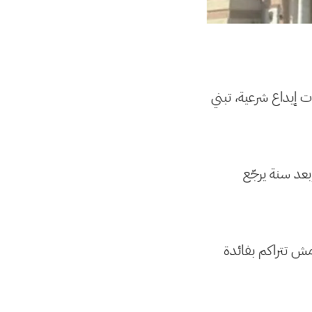
ت إيداع شرعية، تبني
عد سنة يرجّع
مش تتراكم بفائدة