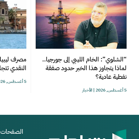
“الشلوي”: الخام الليبي إلى جورجيا..
مصرف ليبيا 
لماذا يتجاوز هذا الخبر حدود صفقة
النقدي تتجاوز 220 مليوناً خلا
نفطية عادية؟
5 أغسطس, 2026
5 أغسطس, 2026
|
الأخبار
الصفحات