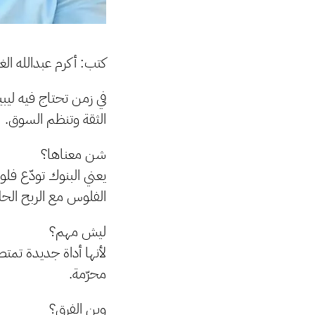
كتب: أكرم عبدالله ال
في زمن تحتاج فيه ليب
الثقة وتنظم السوق.
شن معناها؟
يعني البنوك تودّع فل
الفلوس مع الربح الحل
ليش مهم؟
لأنها أداة جديدة تمت
محرّمة.
وين الفرق؟