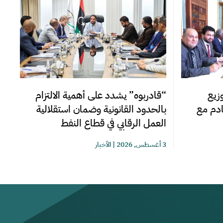
زيع
“قادربوه” يشدد على أهمية الالتزام
قادم مع
بالحدود القانونية وضمان استقلالية
العمل الرقابي في قطاع النفط
3 أغسطس, 2026
|
الأخبار