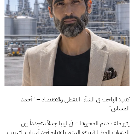
كتب: الباحث في الشأن النفطي والاقتصاد – “أحمد
المسلاتي”
يثير ملف دعم المحروقات في ليبيا جدلاً متجدداً بين
الدعوات المطالبة برفع الدعم باعتباره أحد أسباب التهريب