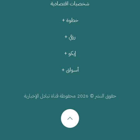
شخصيات اقتصادية
خطوة +
رزقي +
إيكو +
أسواق +
حقوق النشر ©
محفوظة قناة تبادل الإخبارية
2026