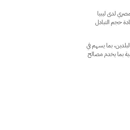
مصري لدى ليبيا
يادة حجم التبادل
بلدين، بما يسهم في
دية بما يخدم مصالح