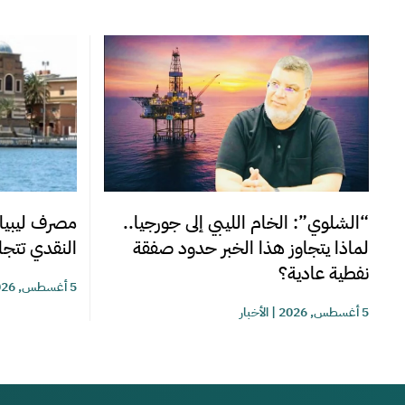
“الشلوي”: الخام الليبي إلى جورجيا..
مصرف ليبيا 
لماذا يتجاوز هذا الخبر حدود صفقة
النقدي تتجاوز 220 مليوناً خلا
نفطية عادية؟
5 أغسطس, 2026
5 أغسطس, 2026
|
الأخبار