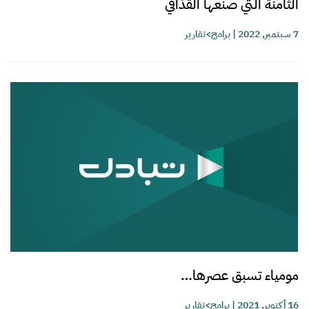
الثامنة التي صنعها القذافي
7 سبتمبر, 2022
|
برامج>تقارير
مومياء تسبق عصرها…
16 أكتوبر, 2021
|
برامج>تقارير