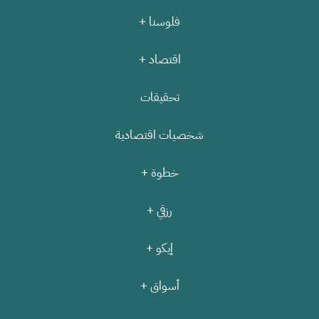
فلوسنا +
اقتصاد +
تحقيقات
شخصيات اقتصادية
خطوة +
رزقي +
إيكو +
أسواق +