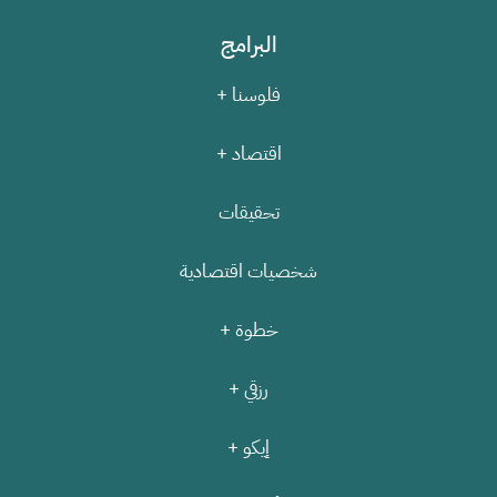
البرامج
فلوسنا +
اقتصاد +
تحقيقات
شخصيات اقتصادية
خطوة +
رزقي +
إيكو +