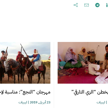
يخطن “الزي التارقي”
مهرجان “النجع”: مناسبة لإحي
|
ليبيات
23 أبريل, 2019
|
ليبيات