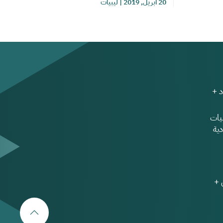
20 أبريل, 2019
|
ليبيات
 +
ات
ية
 +