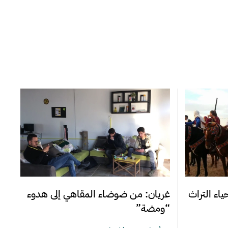
اء التراث
غريان: من ضوضاء المقاهي إلى هدوء
“ومضة”