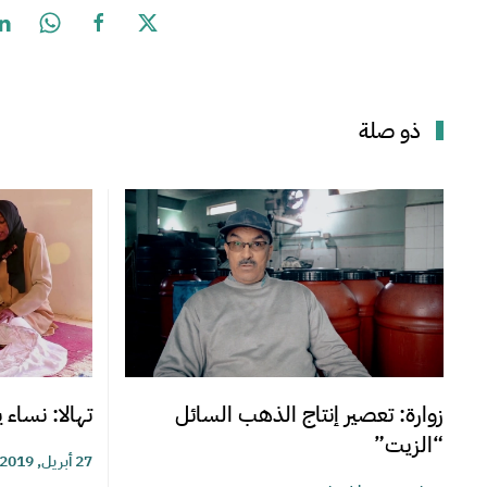
ذو صلة
زوارة: تعصير إنتاج الذهب السائل
تهالا: نساء 
“الزيت”
27 أبريل, 2019