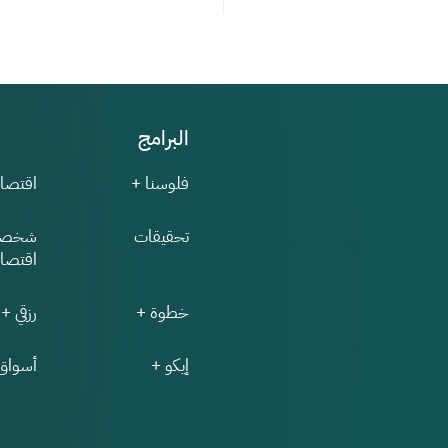
البرامج
فلوسنا +
اقتصاد
تحقيقات
شخصي
اقتصاد
خطوة +
رزقي +
إيكو +
أسواق