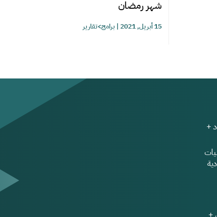
شهر رمضان
15 أبريل, 2021
|
برامج>تقارير
 +
ات
ية
 +