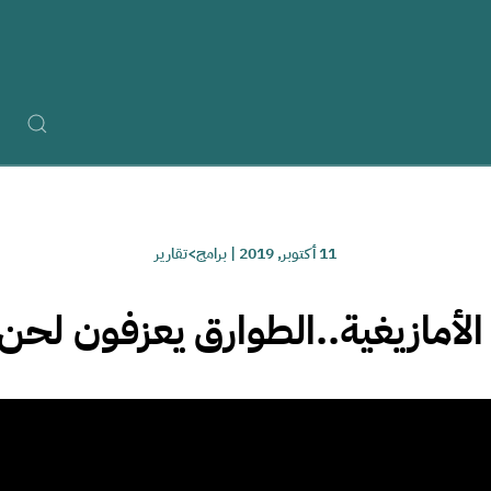
11 أكتوبر, 2019
|
برامج>تقارير
أمازيغية..الطوارق يعزفون لحن