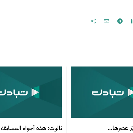
بق عصرها…
نالوت: هذه أجواء المسابقة 