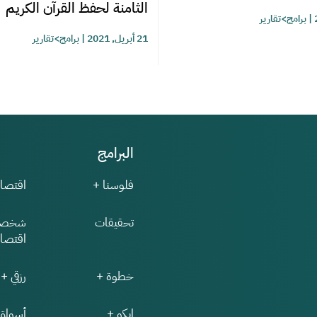
الثامنة لحفظ القرآن الكريم
|
برامج>تقارير
21 أبريل, 2021
|
برامج>تقارير
البرامج
فلوسنا +
اقتصاد
تحقيقات
شخصي
اقتصاد
خطوة +
رزقي +
إيكو +
أسواق