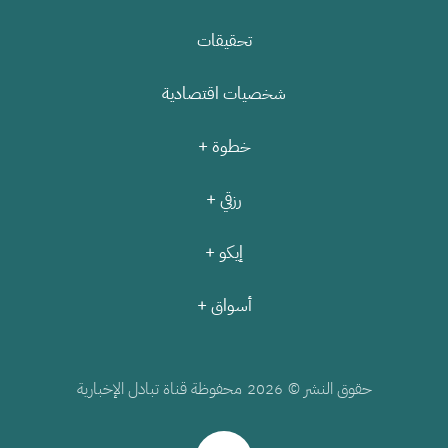
تحقيقات
شخصيات اقتصادية
خطوة +
رزقي +
إيكو +
أسواق +
حقوق النشر ©
محفوظة قناة تبادل الإخبارية
2026