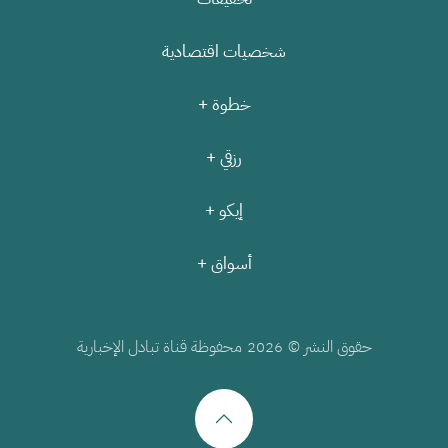
شخصيات اقتصادية
خطوة +
رزقي +
إيكو +
أسواق +
حقوق النشر ©
محفوظة قناة تبادل الإخبارية
2026