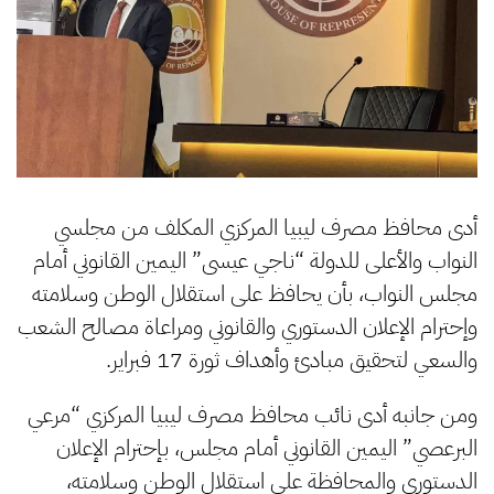
أدى محافظ مصرف ليبيا المركزي المكلف من مجلسي
النواب والأعلى للدولة “ناجي عيسى” اليمين القانوني أمام
مجلس النواب، بأن يحافظ على استقلال الوطن وسلامته
وإحترام الإعلان الدستوري والقانوني ومراعاة مصالح الشعب
والسعي لتحقيق مبادئ وأهداف ثورة 17 فبراير.
ومن جانبه أدى نائب محافظ مصرف ليبيا المركزي “مرعي
البرعصي” اليمين القانوني أمام مجلس، بإحترام الإعلان
الدستوري والمحافظة على استقلال الوطن وسلامته،