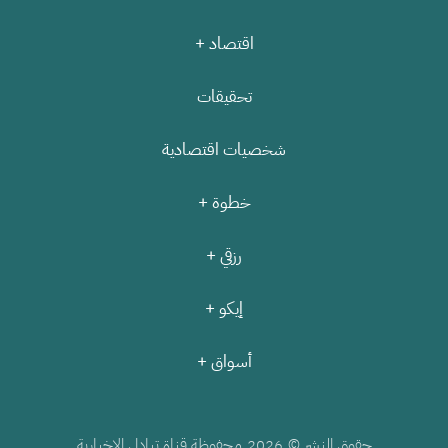
اقتصاد +
تحقيقات
شخصيات اقتصادية
خطوة +
رزقي +
إيكو +
أسواق +
حقوق النشر ©
محفوظة قناة تبادل الإخبارية
2026