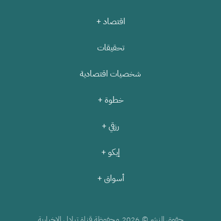
اقتصاد +
تحقيقات
شخصيات اقتصادية
خطوة +
رزقي +
إيكو +
أسواق +
حقوق النشر ©
محفوظة قناة تبادل الإخبارية
2026