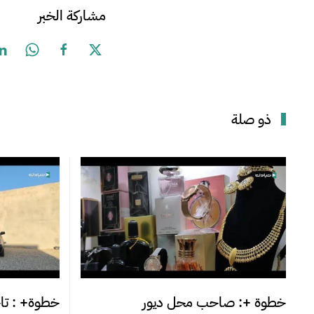
مشاركة الخبر
ذو صلة
خطوة +: صاحب محل ديور
خطوة+ : تاج