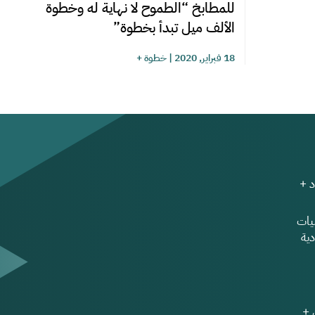
للمطابخ “الطموح لا نهاية له وخطوة
الألف ميل تبدأ بخطوة”
18 فبراير, 2020
|
خطوة +
 +
ات
ية
 +