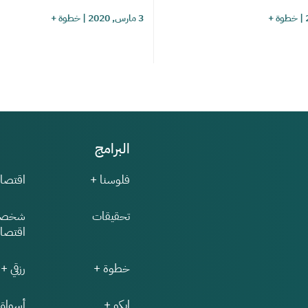
|
خطوة +
3 مارس, 2020
|
خطوة +
البرامج
فلوسنا +
اقتصاد
تحقيقات
شخصي
اقتصاد
خطوة +
رزقي +
إيكو +
أسواق