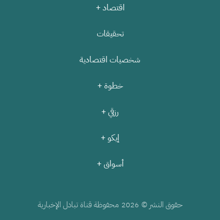
اقتصاد +
تحقيقات
شخصيات اقتصادية
خطوة +
رزقي +
إيكو +
أسواق +
حقوق النشر ©
محفوظة قناة تبادل الإخبارية
2026