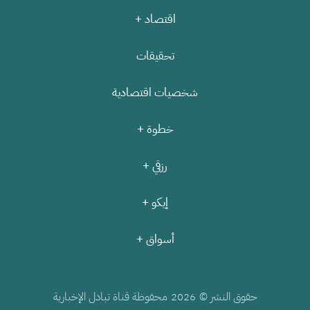
اقتصاد +
تحقيقات
شخصيات اقتصادية
خطوة +
رزقي +
إيكو +
أسواق +
حقوق النشر ©
محفوظة قناة تبادل الإخبارية
2026