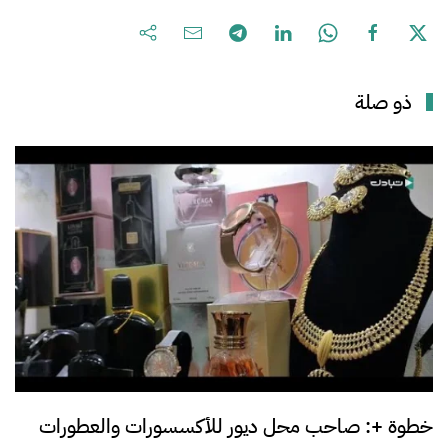
ذو صلة
خطوة +: صاحب محل ديور للأكسسورات والعطورات