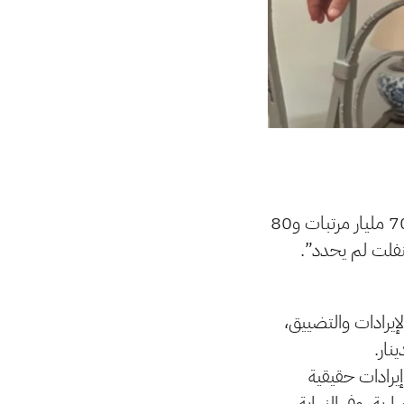
جنون ليبيا.. انتظار مخرجات إيجابية من خلال مدخلات وآليات ثابتة لإنفاق منفلت “70 مليار مرتبات و80
إيرادات والتضييق،
نار.
إيرادات حقيقية
بة، وفي النهاية