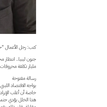
كتب: رجل الأعمال “
مليار تكلفة محروقات ودعم 18مليار وتسييرية 14 مليار” مع إنفاق تنموي ب
رسالة مفتوحة
يواجه الاقتصاد الليبي
خاصة أن أغلب الإيرادات
هذا الخلل يؤدي حتما إ
مقابلة، فإن ذلك يقود 