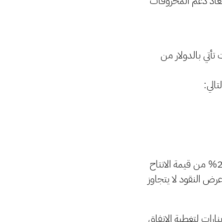
12 مليار دينار حتى بعد استبعاد دعم المحروقات
غاز، حيث أن حوالي 93% من الإيرادات تأتي بالدولار من
لكن من النفط المصدر، يذهب جزء مهم لتغطية استيراد المحروقات، ويقدر بحوالي 20% من قيمة الانتاح
 عرض النقود لا يتجاوز
الدينارات لتغطية الإنفاق