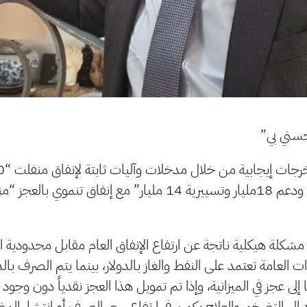
حسني بي”
العجز “منفلت لم يحدد”.
 مشكلة هيكلية ناتجة عن ارتفاع الإنفاق العام مقابل محدودية ال
 العامة تعتمد على النفط والغاز بالدولار، بينما يتم الصرف بالدي
لى عجز في الميزانية، وإذا تم تمويل هذا العجز نقدياً دون وجود 
إلى التضخم والعلاج يكمن في ارتفاع سعر الصرف أو انتشار المضار