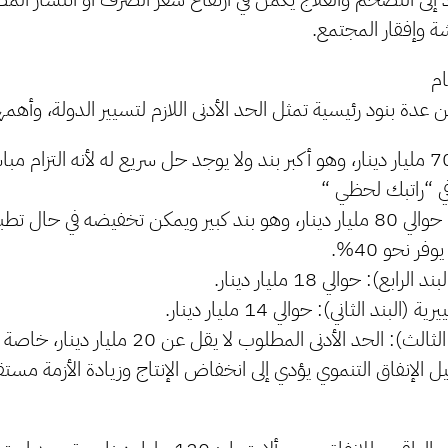
 وإفقار المجتمع.
ام
ن عدة بنود رئيسية تمثل الحد الأدنى اللازم لتسيير الدولة، وأهمه
المرتبات: حوالي 70 مليار دينار، وهو أكبر بند ولا يوجد حل سريع له لأنه التزام
ي “راتبك لحظي “
دعم المحروقات: حوالي 80 مليار دينار، وهو بند كبير ويمكن تخفيضه في 
ر نحو 40%.
بع): حوالي 18 مليار دينار.
بند الثاني): حوالي 14 مليار دينار.
بند التنمية (البند الثالث): الحد الأدنى المطلوب لا ي
يل الإنفاق التنموي يؤدي إلى انخفاض الإنتاج وزيادة الأزمة مستقبل