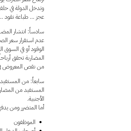
وتدخل الدولة في حلقة
عجز … طباعة نقود …. 
سادساً: انتشار المضا
عدم استقرار سعر الصرف
الوقود أو في السوق ال
المضاربة تحقق أرباحاً
من نقص المعروض في ا
سابعاً: من المستفيد
المستفيد من المضاربة
الأجنبية.
أما المتضرر ومن يدف
الموظفون
أصحاب الدخل ال