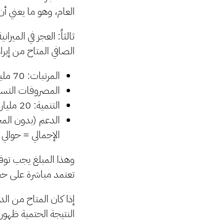
العام، وهو ما يعني أ
ثالثاً: العجز في الميزانية
الصافي المتاح من إيرادات النفط 55% من الإنتاح الك
المرتبات: 70 مليار دينار
المصروفات التسييرية: 14 مل
التنمية: 20 مليار دينار ( يمكن أن يغطي 90 مليار دينار )
الدعم (بدون المحروقات): 
الإجمالي = حوالي 122 مليار دينار
وهذا المبلغ يجب توفير
تعتمد مباشرة على حج
النتيجة الحتمية ظهور عج