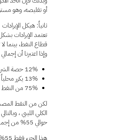
أو تقليصه، وهو مستوى 
ثانياً: هيكل الإيرادات
قطاع النفط، بينما لا تت
وإذا اعتبرنا أن إجمالي الإنتاج النفطي 
12% حصة الشريك الأجنبي.
13% يكرر محلياً لتغطية الاستهلاك الداخلي من الوقود والغاز.
75% من النفط والغاز يتم تصديره.
الكلي الليبي ، وبالتال
حوالي 55% من إجمالي الإنتاج الكلي لليبيا .
هذا