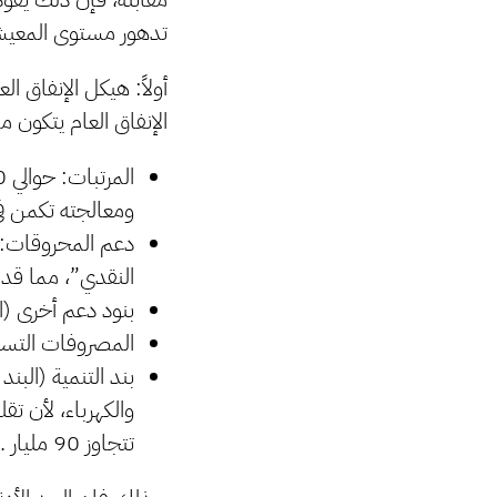
تدهور مستوى المعيشة
أولاً: هيكل الإنفاق الع
الإنفاق العام يتكون م
ومعالجته تكمن ف
النقدي”، مما قد يوف
بنود دعم أخرى (البند الرا
المصروفات التسييرية (ال
والكهرباء، لأن تقل
تتجاوز 90 مليار .