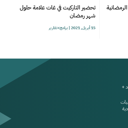
الرمضانية
تحضير التاركيت في غات علامة حلول
شهر رمضان
15 أبريل, 2021
|
برامج>تقارير
 +
ات
ية