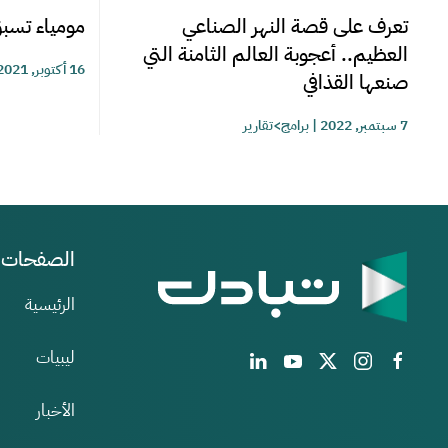
تعرف على قصة النهر الصناعي
مومياء تس
العظيم.. أعجوبة العالم الثامنة التي
16 أكتوبر, 2021
صنعها القذافي
7 سبتمبر, 2022
|
برامج>تقارير
الصفحات
الرئيسية
ليبيات
الأخبار