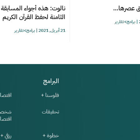
بق عصرها…
نالوت: هذه أجواء المسابقة 
الثامنة لحفظ القرآن الكريم
|
برامج>تقارير
21 أبريل, 2021
|
برامج>تقارير
البرامج
فلوسنا +
اقتصاد
تحقيقات
شخصي
اقتصاد
خطوة +
رزقي +