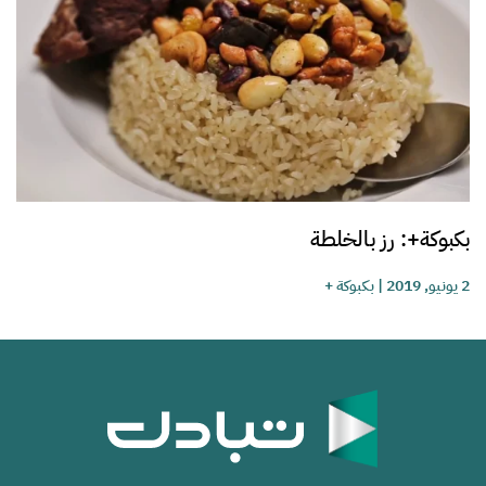
بكبوكة+: رز بالخلطة
2 يونيو, 2019
|
بكبوكة +