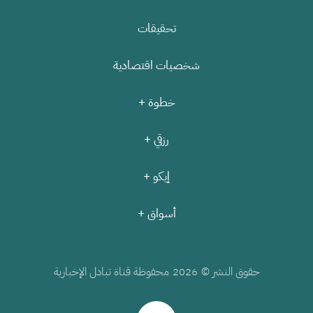
تحقيقات
شخصيات اقتصادية
خطوة +
رزقي +
إيكو +
أسواق +
حقوق النشر ©
محفوظة قناة تبادل الإخبارية
2026