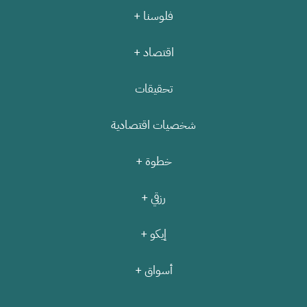
فلوسنا +
اقتصاد +
تحقيقات
شخصيات اقتصادية
خطوة +
رزقي +
إيكو +
أسواق +