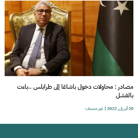
مصادر : محاولات دخول باشاغا إلى طرابلس ..باءت
بالفشل
20 أبريل, 2022
|
غير مصنف