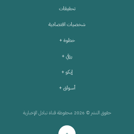
تحقيقات
شخصيات اقتصادية
خطوة +
رزقي +
إيكو +
أسواق +
حقوق النشر ©
محفوظة قناة تبادل الإخبارية
2026