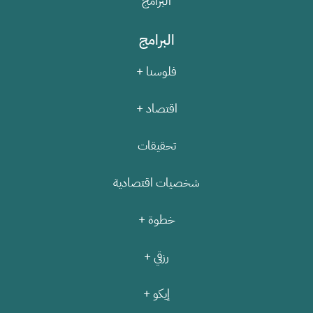
البرامج
البرامج
فلوسنا +
اقتصاد +
تحقيقات
شخصيات اقتصادية
خطوة +
رزقي +
إيكو +