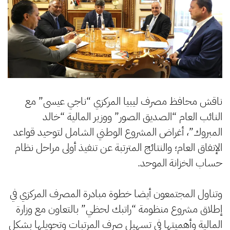
ناقش محافظ مصرف ليبيا المركزي “ناجي عيسى” مع
النائب العام “الصديق الصور” ووزير المالية “خالد
المبروك”، أغراض المشروع الوطني الشامل لتوحيد قواعد
الإنفاق العام؛ والنتائج المترتبة عن تنفيذ أولى مراحل نظام
حساب الخزانة الموحد.
‏وتناول المجتمعون أيضا خطوة مبادرة المصرف المركزي في
إطلاق مشروع منظومة “راتبك لحظي” بالتعاون مع وزارة
المالية وأهميتها في تسهيل صرف المرتبات وتحويلها بشكل