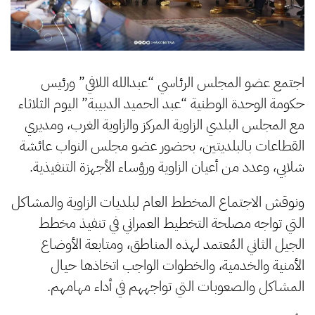
اجتمع عضو المجلس الرئاسي “عبدالله اللافي” ورئيس
حكومة الوحدة الوطنية “عبد الحميد الدبيبة” اليوم الثلاثاء
مع المجلس البلدي الزاوية المركز والزاوية الغرب، ومديري
القطاعات بالبلديتين، بحضور عضو مجلس النواب عائشة
شلابي، وعدد من أعيان الزاوية ورؤساء الأجهزة التنفيذية.
ونوقش الاجتماع المخطط العام لبلديات الزاوية والمشاكل
التي تواجه مصلحة التخطيط العمراني في تنفيذ مخطط
الجيل الثاني المُعتمد لهذه المناطق، ومتابعة الأوضاع
الأمنية والخدمية، والخطوات الواجب اتخاذها حيال
المشاكل والصعوبات التي تواجههم في أداء مهامهم.