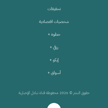
تحقيقات
شخصيات اقتصادية
خطوة +
رزقي +
إيكو +
أسواق +
حقوق النشر ©
محفوظة قناة تبادل الإخبارية
2026