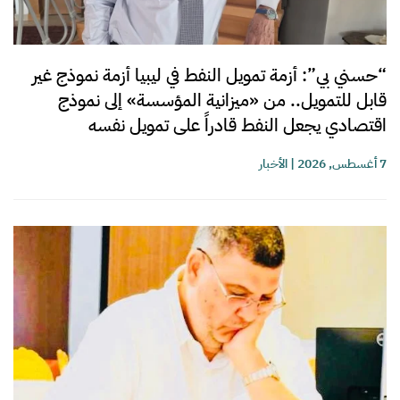
“حسني بي”: أزمة تمويل النفط في ليبيا أزمة نموذج غير
قابل للتمويل.. من «ميزانية المؤسسة» إلى نموذج
اقتصادي يجعل النفط قادراً على تمويل نفسه
7 أغسطس, 2026
|
الأخبار