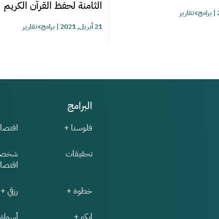
الثامنة لحفظ القرآن الكريم
|
برامج>تقارير
21 أبريل, 2021
|
برامج>تقارير
البرامج
فلوسنا +
اقتصاد
تحقيقات
شخصي
اقتصاد
خطوة +
رزقي +
إيكو +
أسواق