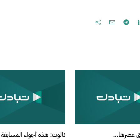
بق عصرها…
نالوت: هذه أجواء المسابقة 