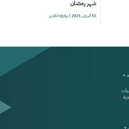
شهر رمضان
15 أبريل, 2021
|
برامج>تقارير
 +
ات
ية
 +