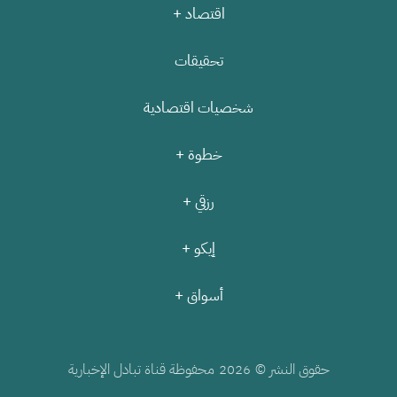
اقتصاد +
تحقيقات
شخصيات اقتصادية
خطوة +
رزقي +
إيكو +
أسواق +
حقوق النشر ©
محفوظة قناة تبادل الإخبارية
2026