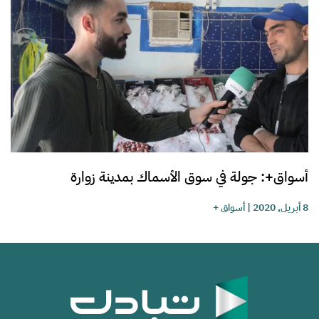
أسواق+: جولة في سوق الأسماك بمدينة زوارة
8 أبريل, 2020
|
أسواق +