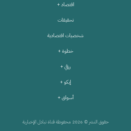
اقتصاد +
تحقيقات
شخصيات اقتصادية
خطوة +
رزقي +
إيكو +
أسواق +
حقوق النشر ©
محفوظة قناة تبادل الإخبارية
2026