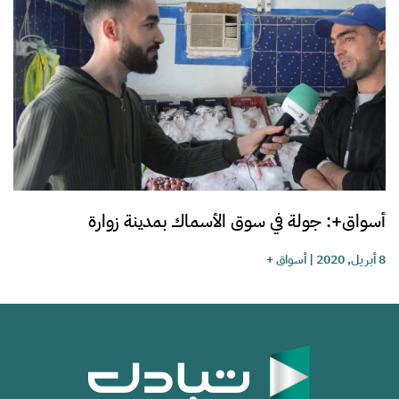
أسواق+: جولة في سوق الأسماك بمدينة زوارة
8 أبريل, 2020
|
أسواق +