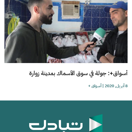
أسواق+: جولة في سوق الأسماك بمدينة زوارة
8 أبريل, 2020
|
أسواق +