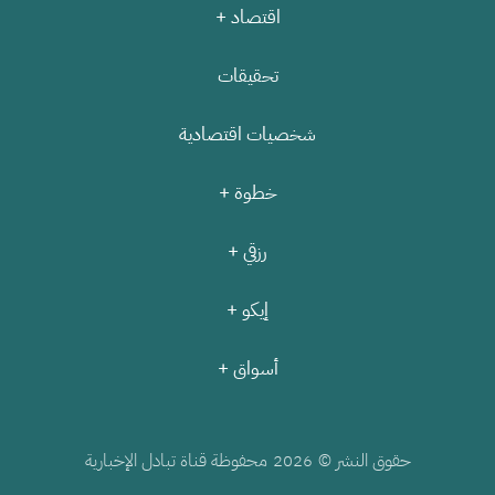
اقتصاد +
تحقيقات
شخصيات اقتصادية
خطوة +
رزقي +
إيكو +
أسواق +
حقوق النشر ©
محفوظة قناة تبادل الإخبارية
2026