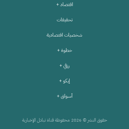
اقتصاد +
تحقيقات
شخصيات اقتصادية
خطوة +
رزقي +
إيكو +
أسواق +
حقوق النشر ©
محفوظة قناة تبادل الإخبارية
2026