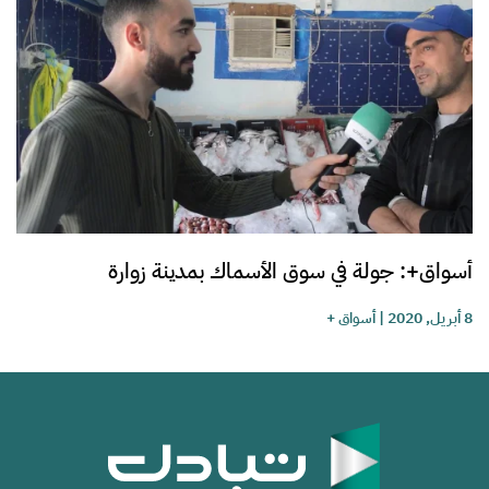
أسواق+: جولة في سوق الأسماك بمدينة زوارة
8 أبريل, 2020
|
أسواق +