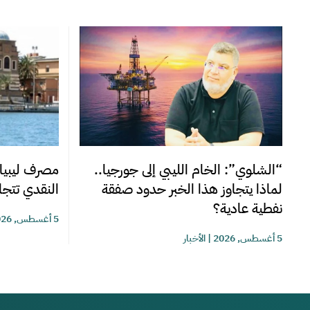
“الشلوي”: الخام الليبي إلى جورجيا..
مصرف ليبيا 
لماذا يتجاوز هذا الخبر حدود صفقة
النقدي تتجاوز 220 مليوناً خلا
نفطية عادية؟
5 أغسطس, 2026
5 أغسطس, 2026
|
الأخبار