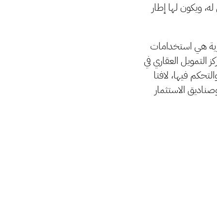
ه، ويكون لها إطار
جارية هي استخدامات
 التمويل العقاري في
تحكم فيها، لافتا
صناديق الاستثمار