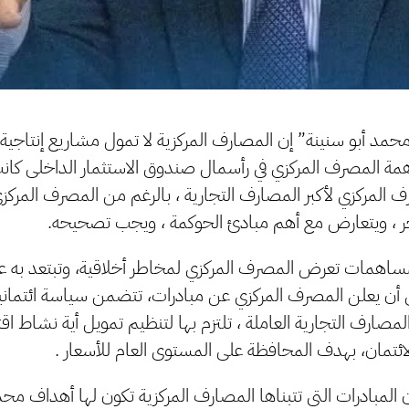
محمد أبو سنينة” إن المصارف المركزية لا تمول مشاريع إنتاجية 
ة المصرف المركزي في رأسمال صندوق الاستثمار الداخلى كانت خ
ف المركزي لأكبر المصارف التجارية ، بالرغم من المصرف المركز
 آخر ، ويتعارض مع أهم مبادئ الحوكمة ، ويجب تصحيحه.
ساهمات تعرض المصرف المركزي لمخاطر أخلاقية، وتبتعد به عن
 أن يعلن المصرف المركزي عن مبادرات، تتضمن سياسة ائتمانية
مصارف التجارية العاملة ، تلتزم بها لتنظيم تمويل أية نشاط اقت
الائتمان، بهدف المحافظة على المستوى العام للأسعار .
المبادرات التي تتبناها المصارف المركزية تكون لها أهداف محد