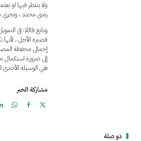
ولا ينتظر فيها او تع
زمني محدد ، وتجري م
وتابع قائلا: في التم
قصيرة الأجل ، لأنها 
إجمالى محفظة المصارف
إلى ضرورة استكمال مش
هي الوسيلة الأجدى لل
مشاركة الخبر
ذو صلة