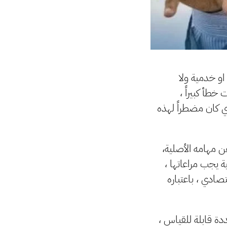
او خدمية ولا
طأ كبيراً ،
ي كان مضطراً لهذه
 مهامه الأصلية،
 يجب مراعاتها ،
صادي ، باعتباره
دة قابلة للقياس ،