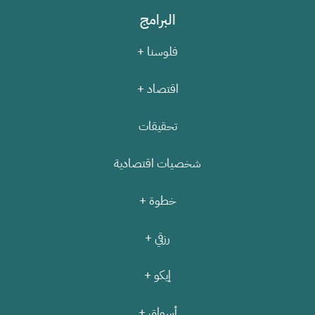
البرامج
فلوسنا +
اقتصاد +
تحقيقات
شخصيات اقتصادية
خطوة +
رزقي +
إيكو +
أسواق +