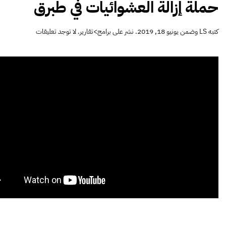
حملة إزالة العشوائيات في طبرق
على
كتبه
LS
وضمن
يونيو 18, 2019
. نشر على
برامج>تقارير
.
لا توجد تعليقات
حملة
إزالة
العشوائيات
في
طبرق