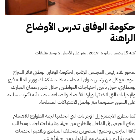
حكومة الوفاق تدرس الأوضاع
الراهنة
على
كتبه
LS
وضمن
مايو 5, 2019
. نشر على
الأخبار
.
لا توجد تعليقات
حكومة
الوفاق
تدرس
تمحور لقاء رئيس المجلس الرئاسي لحكومة الوفاق الوطني فائز السراج
الأوضاع
اليوم، مع كل من رئيس ديوان المحاسبة خالد شكشك ووزير المالية فرج
الراهنة
بومطاري، حول تأمين احتياجات المواطنين خلال شهر رمضان المبارك،
والإجراءات التي اتخذتها وزارة الاقتصاد والصناعة لتجنب أية تأثيرات سلبية
على السوق خصوصا مع تواصل الاشتباكات المسلحة.
كما تتطرق الاجتماع إلى الإجراءات التي اتخذتها لجنة الطوارئ للاهتمام
بعلاج الجرحى في الداخل والخارج من جهة، وتلبية احتياجات ومطالب
كافة النازحين وجميع المتضررين بمختلف المناطق وتقديم الخدمات
الضرورية لهم بالتنسيق مع البلديات من جهة أخرى.