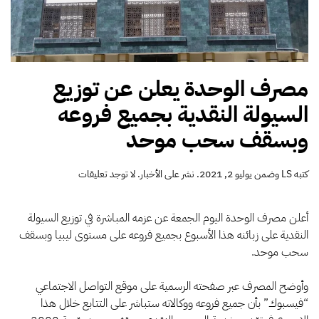
مصرف الوحدة يعلن عن توزيع
السيولة النقدية بجميع فروعه
وبسقف سحب موحد
على
كتبه
LS
وضمن
يوليو 2, 2021
. نشر على
الأخبار
.
لا توجد تعليقات
مصرف
الوحدة
يعلن
أعلن مصرف الوحدة اليوم الجمعة عن عزمه المباشرة في توزيع السيولة
عن
النقدية على زبائنه هذا الأسبوع بجميع فروعه على مستوى ليبيا وبسقف
توزيع
سحب موحد.
السيولة
النقدية
بجميع
وأوضح المصرف عبر صفحته الرسمية على موقع التواصل الاجتماعي
فروعه
“فيسبوك” بأن جميع فروعه ووكالاته ستباشر على التتابع خلال هذا
وبسقف