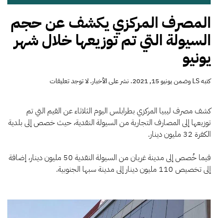
المصرف المركزي يكشف عن حجم
السيولة التي تم توزيعها خلال شهر
يونيو
على
كتبه
LS
وضمن
يونيو 15, 2021
. نشر على
الأخبار
.
لا توجد تعليقات
المصرف
المركزي
يكشف
كشف مصرف ليبيا المركزي بطرابلس اليوم الثلاثاء عن القيم التي تم
عن
توزيعها إلى المصارف التجارية من السيولة النقدية، حيث خصص إلى بلدية
حجم
الكفرة 32 مليون دينار.
السيولة
التي
تم
فيما خُصص إلى مدينة غريان من السيولة النقدية 50 مليون دينار، إضافة
توزيعها
إلى تخصيص 110 مليون دينار إلى مدينة سبها الجنوبية.
خلال
شهر
يونيو