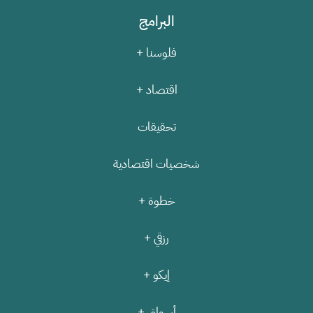
البرامج
فلوسنا +
اقتصاد +
تحقيقات
شخصيات اقتصادية
خطوة +
رزقي +
إيكو +
أسواق +