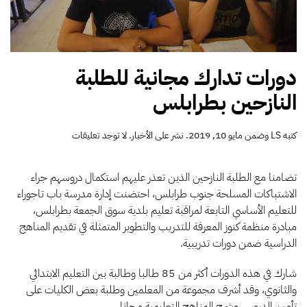
دورات تدارك مجانية للطلبة
النازحين بطرابلس
على
كتبه
LS
وضمن
مايو 10, 2019
. نشر على
الأخبار
.
لا توجد تعليقات
دورات
تدارك
مجانية
تضامنا مع الطلبة النازحين الذين تعذر عليهم استكمال دروسهم جراء
للطلبة
الاشتباكات المسلحة جنوب طرابلس، احتضنت إدارة مدرسة باب تاجوراء
النازحين
للتعليم الأساسي التابعة لمراقبة تعليم بلدية سوق الجمعة بطرابلس،
بطرابلس
مبادرة منظمة كنوز المعرفة للتدريب والتطوير المتمثلة في تقديم المناهج
الدراسية ضمن دورات تدريبية.
شارك في هذه الدورات أكثر من 85 طالبا وطالبة بين التعليم الابتدائي
والثانوي، وقد أشرف مجموعة من المعلمين وطلبة بعض الكليات على
تأمين الدروس وشرح المناهج التعليمية مجانا.