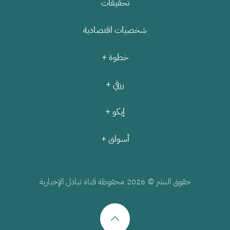
تحقيقات
شخصيات اقتصادية
خطوة +
رزقي +
إيكو +
أسواق +
حقوق النشر ©
محفوظة قناة تبادل الإخبارية
2026