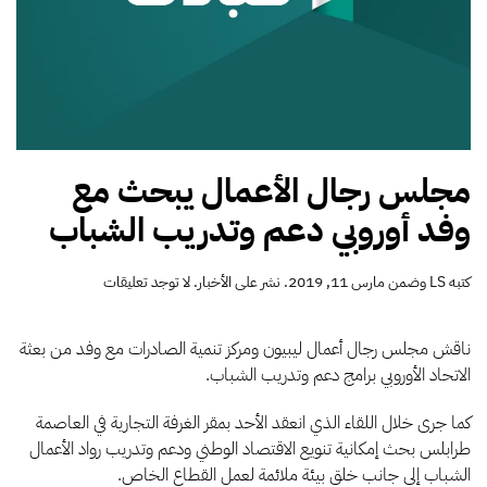
مجلس رجال الأعمال يبحث مع
وفد أوروبي دعم وتدريب الشباب
على
كتبه
LS
وضمن
مارس 11, 2019
. نشر على
الأخبار
.
لا توجد تعليقات
مجلس
رجال
الأعمال
ناقش مجلس رجال أعمال ليبيون ومركز تنمية الصادرات مع وفد من بعثة
يبحث
الاتحاد الأوروبي برامج دعم وتدريب الشباب.
مع
وفد
كما جرى خلال اللقاء الذي انعقد الأحد بمقر الغرفة التجارية في العاصمة
أوروبي
دعم
طرابلس بحث إمكانية تنويع الاقتصاد الوطني ودعم وتدريب رواد الأعمال
وتدريب
الشباب إلى جانب خلق بيئة ملائمة لعمل القطاع الخاص.