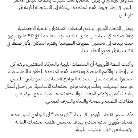
كما وفّر البرنامج في إبريل الماضي، ثلاث سيارات إسعاف للهلال الأحمر
الليبي، في إطار جهود الأمم المتحدة الهادفة إلى الاستجابة للأزمة في
طرابلس.
ويموّل الاتحاد الأوروبي برنامج استعادة الاستقرار والتنمية الاجتماعية
والاقتصادية في ليبيا، على مدى ثلاث سنوات، بقيمة تبلغ 50 مليون يورو ،
حيث يهدف إلى تحسين الظروف المعيشية وقدرة السكان الأكثر ضعفًا في
24 بلدية في جميع أنحاء ليبيا.
وأكدت البعثة الأوروبية أن السلطات الليبية والشركاء المنفذين، وهم كل
من إيطاليا والأمم المتحدة ومنظمة الأمم المتحدة للطفولة اليونيسيف،
اجتمعوا لمناقشة سبل استجابة البرنامج لاحتياجات المواطنين الليبيين
عبر دعم البلديات، وذلك بهدف توفير الخدمات الأساسية، من خلال أعمال
إعادة التأهيل، وتوفير المعدات وأنشطة تنمية القدرات، مع التركيز على
قطاعات التعليم والصحة والمياه والصرف الصحي.
وأكد سفير الاتحاد الأوروبي في ليبيا، “آلان بوجيا” أن البرنامج الذي يموله
الاتحاد الأوروبي بدعم مباشر، يهدف لتحسين تقديم الخدمات العامة
الرئيسية من قبل البلديات الليبية.