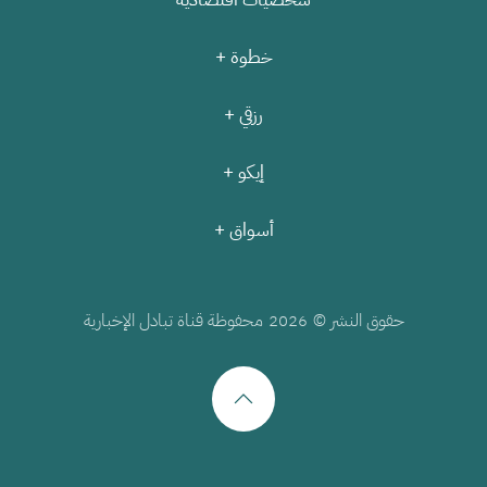
خطوة +
رزقي +
إيكو +
أسواق +
حقوق النشر ©
محفوظة قناة تبادل الإخبارية
2026