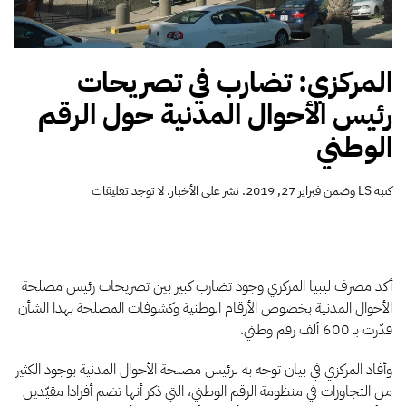
المركزي: تضارب في تصريحات
رئيس الأحوال المدنية حول الرقم
الوطني
على
كتبه
LS
وضمن
فبراير 27, 2019
. نشر على
الأخبار
.
لا توجد تعليقات
المركزي:
تضارب
في
تصريحات
رئيس
أكد مصرف ليبيا المركزي وجود تضارب كبير بين تصريحات رئيس مصلحة
الأحوال
الأحوال المدنية بخصوص الأرقام الوطنية وكشوفات المصلحة بهذا الشأن
المدنية
حول
قدّرت بـ 600 ألف رقم وطني.
الرقم
الوطني
وأفاد المركزي في بيان توجه به لرئيس مصلحة الأحوال المدنية بوجود الكثير
من التجاوزات في منظومة الرقم الوطني، التي ذكر أنها تضم أفرادا مقيّدين