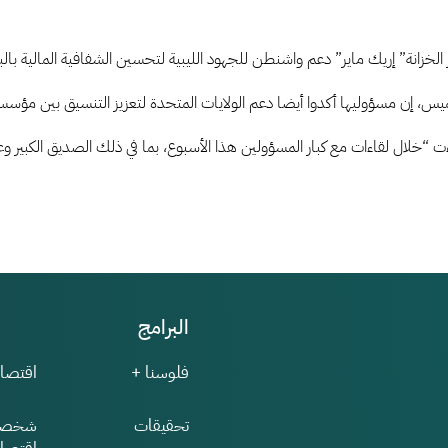
ة
 الخزانة” إريك ماير” دعم واشنطن للجهود الليبية لتحسين الشفافية المالية بالبل
س، إن مسؤوليها أكدوا أيضا دعم الولايات المتحدة لتعزيز التنسيق بين مؤسسات 
ة
“خلال لقاءات مع كبار المسؤولين هذا الأسبوع، بما في ذلك الصديق الكبير وعلي
البرامج
فلوسنا +
اقتصاد
تحقيقات
شخصي