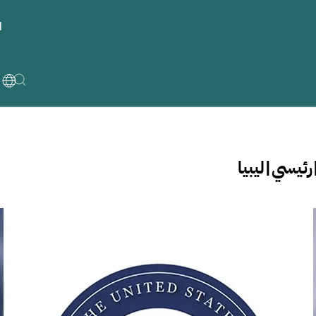
ا
رئيسي|ليبيا