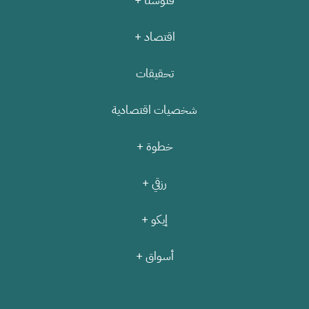
فلوسنا +
اقتصاد +
تحقيقات
شخصيات اقتصادية
خطوة +
رزقي +
إيكو +
أسواق +