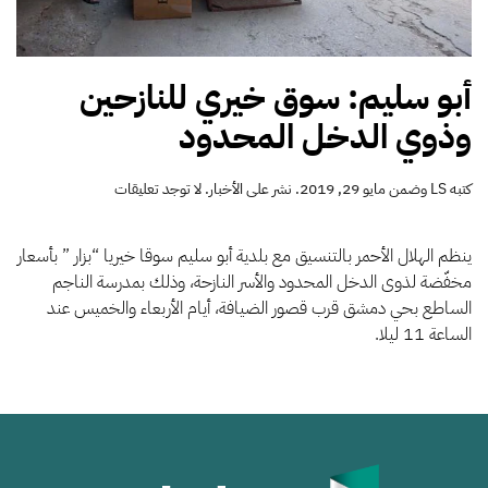
أبو سليم: سوق خيري للنازحين
وذوي الدخل المحدود
على
كتبه
LS
وضمن
مايو 29, 2019
. نشر على
الأخبار
.
لا توجد تعليقات
أبو
سليم:
سوق
ينظم الهلال الأحمر بالتنسيق مع بلدية أبو سليم سوقا خيريا “بزار ” بأسعار
خيري
مخفّضة لذوى الدخل المحدود والأسر النازحة، وذلك بمدرسة الناجم
للنازحين
الساطع بحي دمشق قرب قصور الضيافة، أيام الأربعاء والخميس عند
وذوي
الساعة 11 ليلا.
الدخل
المحدود