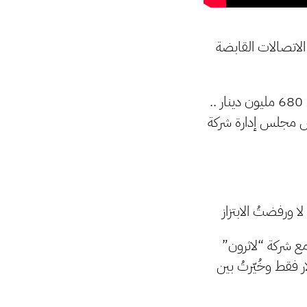
ار من أموال شركة الاتصالات القابضة
ملابسات قضية وضع وديعة من شركة ليبيانا بمصرف الإجماع العربي بقيمة حوالي 680 مليون دينار ..
يس مجلس إدارة شركة
 ورفضتُ الابتزاز
ع شركة “لاثرون”
تستطيع شركة المدار إنجازه بمبلغ 900 ألف دولار فقط وخُيّرتُ بين