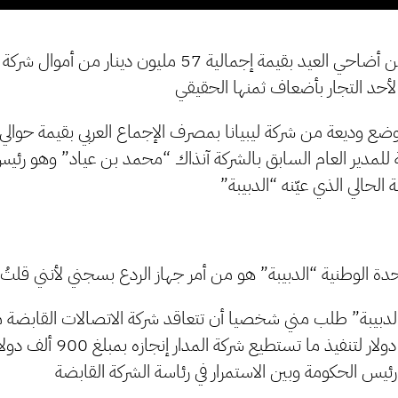
قصة شراء عدد من أضاحي العيد بقيمة إجمالية 57 مليون دين
 لأحد التجار بأضعاف ثمنها الحقيقي
 للمدير العام السابق بالشركة آنذاك “محمد بن عياد” وهو رئ
 الحالي الذي عيّنه “الدبيبة”
 الوطنية “الدبيبة” هو من أمر جهاز الردع بسجني لأنني قلتُ لا
دبيبة” طلب مني شخصيا أن تتعاقد شركة الاتصالات القابضة م
بقيمة 47 مليون دولار لتنفيذ ما 
يس الحكومة وبين الاستمرار في رئاسة الشركة القابضة