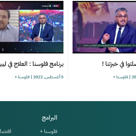
توا في خبزتنا !
برنامج فلوسنا : العلاج في ليبي
|
فلوسنا +
5 أغسطس, 2022
|
فلوسنا +
البرامج
فلوسنا +
اقتصاد