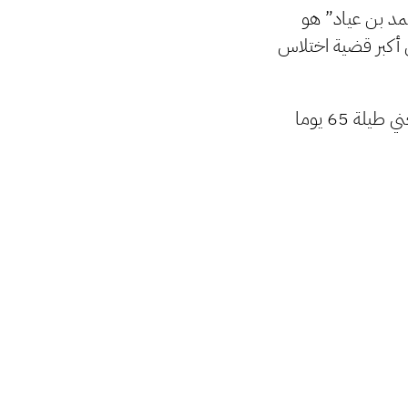
حمد بن عياد” هو
ويل حوالي 680 مليون دينار وهي أكبر قضية اختلاس
الرئيس السابق للشركة القابضة للاتصالات: “الدبيبة” هو من أمر جهاز الردع بسجني طيلة 65 يوما