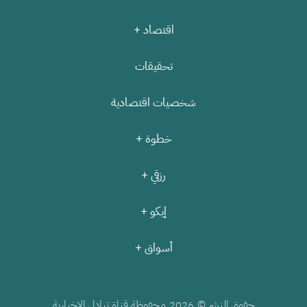
اقتصاد +
تحقيقات
شخصيات اقتصادية
خطوة +
رزقي +
إيكو +
أسواق +
حقوق النشر ©
محفوظة قناة تبادل الإخبارية
2026