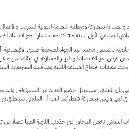
د والصناعة بمصراتة ومنظمة البصمة الدولية للتدريب والأعمال ا
أول لسنة 2019 تحت شعار “نحو اقتصاد أفضل”.
إعلامية بالملتقى محمد عبد الجواد لصحيفة صدى الاقتصادية،
ين فرص نمو الاقتصاد الوطني والمشاركة في ارتقاءه من خلا
بحث معيقات قطاع الصناعة الليبية ومناقشة التشريعات المن
امي بأن الملتقى سيسجل حضور العديد من المسؤولين والمهتم
في ليبيا وليس بمصراتة فقط، كما لفت أن الملتقى سينطلق في
ت النقاش تخص المحاور التي حدّدتها اللجنة العليا فضلا 