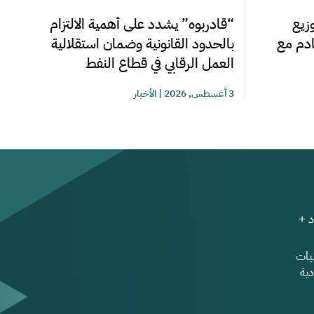
زيع
“قادربوه” يشدد على أهمية الالتزام
قادم مع
بالحدود القانونية وضمان استقلالية
العمل الرقابي في قطاع النفط
3 أغسطس, 2026
|
الأخبار
 +
ات
ية