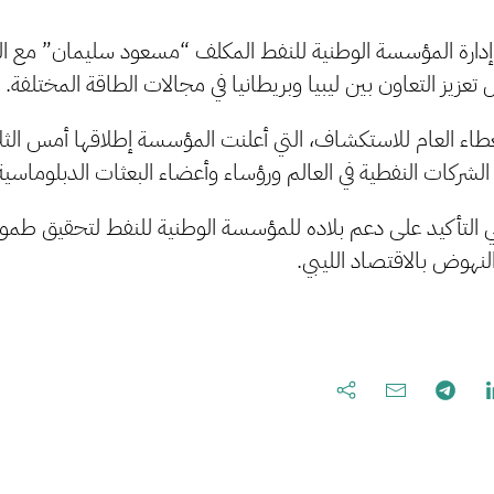
رة المؤسسة الوطنية للنفط المكلف “مسعود سليمان” مع السف
عزيز التعاون بين ليبيا وبريطانيا في مجالات الطاقة المختلفة.
لعطاء العام للاستكشاف، التي أعلنت المؤسسة إطلاقها أمس الثل
لشركات النفطية في العالم ورؤساء وأعضاء البعثات الدبلوماسية ف
ي التأكيد على دعم بلاده للمؤسسة الوطنية للنفط لتحقيق طموحات
لنهوض بالاقتصاد الليبي.