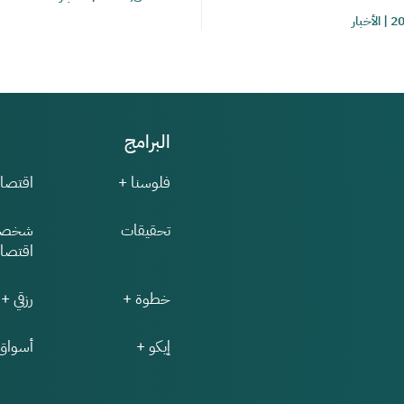
|
الأخبار
البرامج
فلوسنا +
اقتصاد
تحقيقات
شخصي
اقتصاد
خطوة +
رزقي +
إيكو +
أسواق