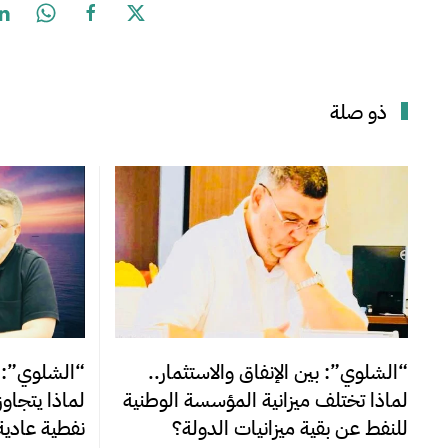
ذو صلة
“الشلوي”: بين الإنفاق والاستثمار..
“الشلوي”: ا
لماذا تختلف ميزانية المؤسسة الوطنية
لماذا يتجاو
للنفط عن بقية ميزانيات الدولة؟
نفطية عادية