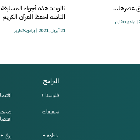
بق عصرها…
نالوت: هذه أجواء المسابقة 
الثامنة لحفظ القرآن الكريم
|
برامج>تقارير
21 أبريل, 2021
|
برامج>تقارير
البرامج
فلوسنا +
اقتصاد
تحقيقات
شخصي
اقتصاد
خطوة +
رزقي +