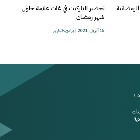
الرمضانية
تحضير التاركيت في غات علامة حلول
شهر رمضان
15 أبريل, 2021
|
برامج>تقارير
 +
ات
ية