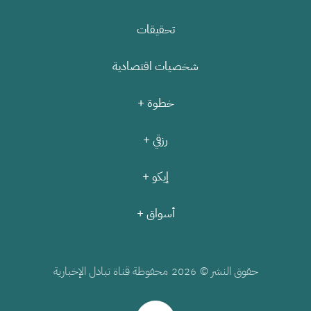
تحقيقات
شخصيات اقتصادية
خطوة +
رزقي +
إيكو +
أسواق +
حقوق النشر ©
محفوظة قناة تبادل الإخبارية
2026